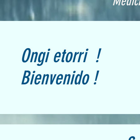
Medici
Ongi etorri !
Bienvenido !