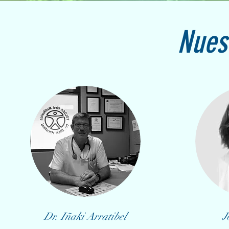
Nues
Dr. Iñaki Arratibel
J