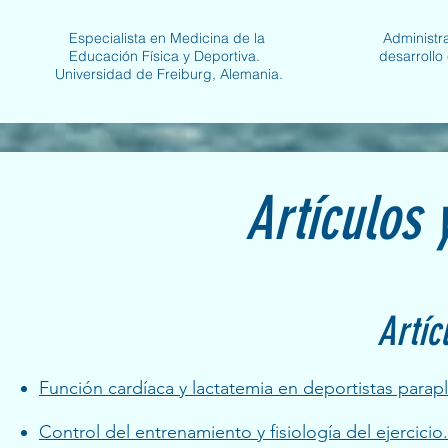
Especialista en Medicina de la
Administra
Educación Física y Deportiva.
desarrollo
Universidad de Freiburg, Alemania.
Artículos 
Artíc
Función cardíaca y lactatemia en deportistas parapl
Control del entrenamiento y fisiología del ejercici